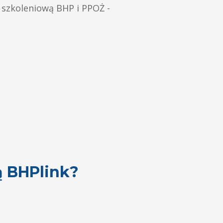
ć szkoleniową BHP i PPOŻ -
ą BHPlink?