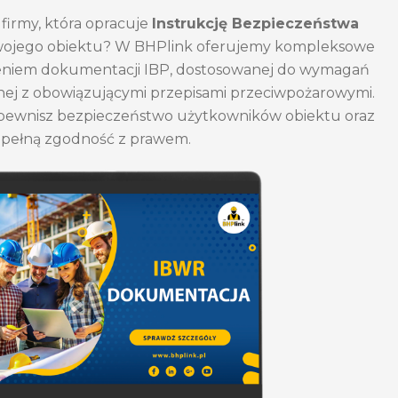
firmy, która opracuje
Instrukcję Bezpieczeństwa
wojego obiektu? W BHPlink oferujemy kompleksowe
zeniem dokumentacji IBP, dostosowanej do wymagań
ej z obowiązującymi przepisami przeciwpożarowymi.
 zapewnisz bezpieczeństwo użytkowników obiektu oraz
pełną zgodność z prawem.