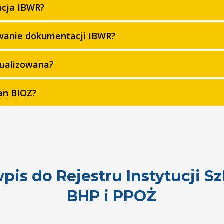
acja IBWR?
owanie dokumentacji IBWR?
tualizowana?
an BIOZ?
is do Rejestru Instytucji 
BHP i PPOŻ